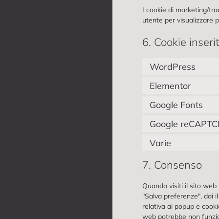
I cookie di marketing/tra
utente per visualizzare p
6. Cookie inserit
WordPress
Elementor
Google Fonts
Google reCAPT
Varie
7. Consenso
Quando visiti il sito we
"Salva preferenze", dai i
relativa ai popup e cooki
web potrebbe non funzio