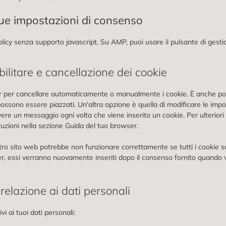
 tue impostazioni di consenso
olicy senza supporto javascript. Su AMP, puoi usare il pulsante di gest
abilitare e cancellazione dei cookie
r per cancellare automaticamente o manualmente i cookie. È anche pos
ossono essere piazzati. Un'altra opzione è quella di modificare le imp
vere un messaggio ogni volta che viene inserito un cookie. Per ulterior
truzioni nella sezione Guida del tuo browser.
tro sito web potrebbe non funzionare correttamente se tutti i cookie sono
r, essi verranno nuovamente inseriti dopo il consenso fornito quando 
in relazione ai dati personali
ivi ai tuoi dati personali: