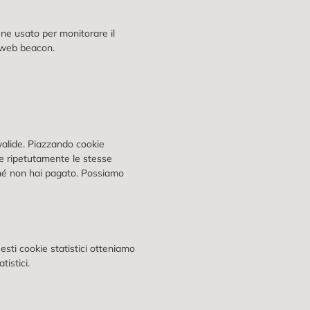
ene usato per monitorare il
i web beacon.
valide. Piazzando cookie
ire ripetutamente le stesse
nché non hai pagato. Possiamo
uesti cookie statistici otteniamo
istici.