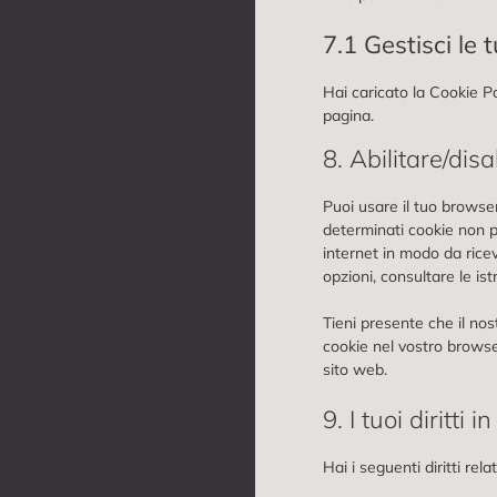
7.1 Gestisci le
Hai caricato la Cookie P
pagina.
8. Abilitare/dis
Puoi usare il tuo browse
determinati cookie non p
internet in modo da rice
opzioni, consultare le is
Tieni presente che il nos
cookie nel vostro browse
sito web.
9. I tuoi diritti 
Hai i seguenti diritti relat