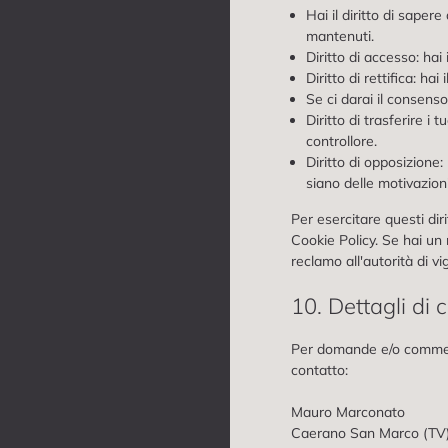
Hai il diritto di sape
mantenuti.
Diritto di accesso: hai
Diritto di rettifica: ha
Se ci darai il consenso
Diritto di trasferire i t
controllore.
Diritto di opposizione:
siano delle motivazioni 
Per esercitare questi diri
Cookie Policy. Se hai un 
reclamo all'autorità di vi
10. Dettagli di 
Per domande e/o commenti
contatto:
Mauro Marconato
Caerano San Marco (TV