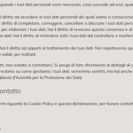
re quando i tuoi dati personali sono necessari, cosa succede ad essi, qu
 il diritto ad accedere ai tuoi dati personali dei quali siamo a conoscenz
i il diritto di completare, correggere, cancellare o bloccare i tuoi dati pe
 per elaborare i tuoi dati, hai il diritto di revocare questo consenso e di 
uoi dati: hai il diritto di richiedere tutti i tuoi dati dal controllore e trasfer
 hai il diritto ad opporti al trattamento dei tuoi dati. Noi rispetteremo 
valide per trattarli.
tti, non esitate a contattarci. Si prega di fare riferimento ai dettagli d
reclamo su come gestiamo i tuoi dati, vorremmo sentirti, ma hai anche i
gilanza (l'Autorità per la Protezione dei Dati).
contatto
 riguardo la Cookie Policy e questa dichiarazione, per favore contatt
)