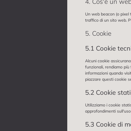
4. Cos'è un we
Un web beacon (o pixel ta
traffico di un sito web. 
5. Cookie
5.1 Cookie tecni
Alcuni cookie assicurano
funzionali, rendiamo più 
informazioni quando visi
piazzare questi cookie s
5.2 Cookie stati
Utilizziamo i cookie stati
approfondimenti sull'uso
5.3 Cookie di 