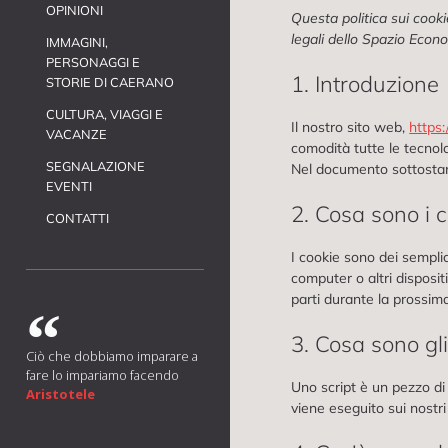
OPINIONI
Questa politica sui cooki
legali dello Spazio Econ
IMMAGINI,
PERSONAGGI E
1. Introduzione
STORIE DI CAERANO
CULTURA, VIAGGI E
Il nostro sito web,
https
VACANZE
comodità tutte le tecnol
SEGNALAZIONE
Nel documento sottostant
EVENTI
2. Cosa sono i 
CONTATTI
I cookie sono dei semplic
computer o altri disposit
parti durante la prossima
3. Cosa sono gli
Ciò che dobbiamo imparare a
fare lo impariamo facendo
Uno script è un pezzo di
Aristotele
viene eseguito sui nostri