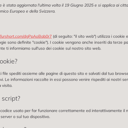
e è stata aggiornata l'ultima volta il 19 Giugno 2025 e si applica ai citt
omico Europeo e della Svizzera.
://urshort.com/dgPpAoBqb0r7
(di seguito: "il sito web") utilizza i cookie
ogie sono definite "cookie"). I cookie vengono anche inseriti da terze p
e ti informiamo sull'uso dei cookie sul nostro sito web.
cookie?
i file spediti assieme alle pagine di questo sito e salvati dal tuo browse
ivi. Le informazioni raccolte in essi possono venire rispediti ai nostri se
 visita.
 script?
 codice usato per far funzionare correttamente ed interattivamente il 
 server o sul tuo dispositivo.