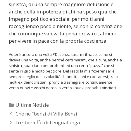
sinistra, di una sempre maggiore delusione e
anche della impotenza di chi ha speso qualche
impegno politico e sociale, per molti anni,
raccogliendo poco o niente, se non la convinzione
che comunque valeva la pena provarci, almeno
per vivere in pace con la propria coscienza.
Voterò ancora una volta PD, senza turarmi il naso, come si
diceva una volta, anche perché certi miasmi, che alcuni, anche a
sinistra, spacciano per profumi, ed una certa “puzza” che si
sente in giro è molto peggiore. Del resto la mia “coerenza” è
sempre meglio della volatilità di tanti italiani e caeranesi, tra cui
molti ex democristiani, pronti a trasmigrare continuamente
verso nuovi e vecchi narcisi o verso i nuovi probabili vincitori.
Categorie
Ultime Notizie
Che ne “benzi di Villa Benzi
Lo sberleffo di Lengualonga