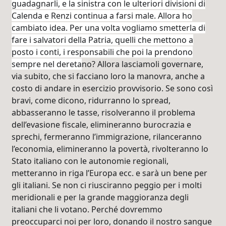
guadagnarli, e la sinistra con le ulteriori divisioni di
Calenda e Renzi continua a farsi male. Allora ho
cambiato idea. Per una volta vogliamo smetterla di
fare i salvatori della Patria, quelli che mettono a
posto i conti, i responsabili che poi la prendono
sempre nel dereta
no? Allora lasciamoli governare,
via subito, che si facciano loro la manovra, anche a
costo di andare in esercizio provvisorio. Se sono così
bravi, come dicono, ridurranno lo spread,
abbasseranno le tasse, risolveranno il problema
dell’evasione fiscale, elimineranno burocrazia e
sprechi, fermeranno l’immigrazione, rilanceranno
l’economia, elimineranno la povertà, rivolteranno lo
Stato italiano con le autonomie regionali,
metteranno in riga l’Europa ecc. e sarà un bene per
gli italiani. Se non ci riusciranno peggio per i molti
meridionali e per la grande maggioranza degli
italiani che li votano. Perché dovremmo
preoccuparci noi per loro, donando il nostro sangue