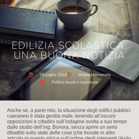
EDILIZIA SCOLASTICA.
UNA BUONA NOTIZIA
29 Luglio 2018
Mauro Marconato
Politica locale e nazionale
Anche se, a parer mio, la situazione degli edifici pubblici
caeranesi è stata gestita male, tenendo all’oscuro
opposizioni e cittadini sull’indagine svolta a suo tempo
dallo studio dell’ing. Bonora, senza aprire un serio
dibattito sullo stato delle cose (che trovate in altro
articolo in questo sito) e sull’ordine degli interventi (Asilo