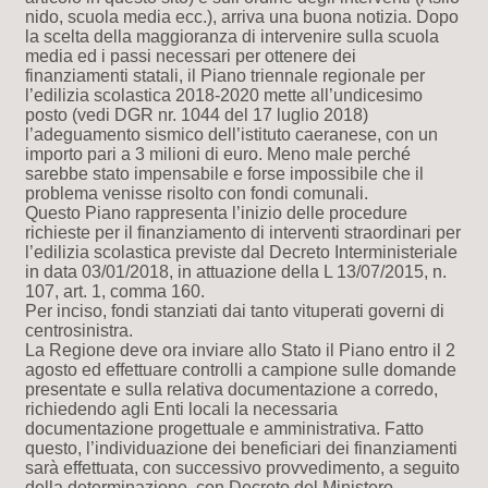
nido, scuola media ecc.), arriva una buona notizia. Dopo
la scelta della maggioranza di intervenire sulla scuola
media ed i passi necessari per ottenere dei
finanziamenti statali, il Piano triennale regionale per
l’edilizia scolastica 2018-2020 mette all’undicesimo
posto (vedi DGR nr. 1044 del 17 luglio 2018)
l’adeguamento sismico dell’istituto caeranese, con un
importo pari a 3 milioni di euro. Meno male perché
sarebbe stato impensabile e forse impossibile che il
problema venisse risolto con fondi comunali.
Questo Piano rappresenta l’inizio delle procedure
richieste per il finanziamento di interventi straordinari per
l’edilizia scolastica previste dal Decreto Interministeriale
in data 03/01/2018, in attuazione della L 13/07/2015, n.
107, art. 1, comma 160.
Per inciso, fondi stanziati dai tanto vituperati governi di
centrosinistra.
La Regione deve ora inviare allo Stato il Piano entro il 2
agosto ed effettuare controlli a campione sulle domande
presentate e sulla relativa documentazione a corredo,
richiedendo agli Enti locali la necessaria
documentazione progettuale e amministrativa. Fatto
questo, l’individuazione dei beneficiari dei finanziamenti
sarà effettuata, con successivo provvedimento, a seguito
della determinazione, con Decreto del Ministero