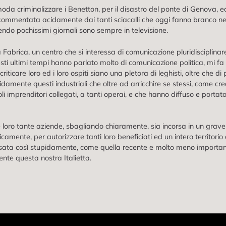
a criminalizzare i Benetton, per il disastro del ponte di Genova, ecc
commentata acidamente dai tanti sciacalli che oggi fanno branco nella
endo pochissimi giornali sono sempre in televisione.
 Fabrica, un centro che si interessa di comunicazione pluridisciplina
esti ultimi tempi hanno parlato molto di comunicazione politica, mi fa
criticare loro ed i loro ospiti siano una pletora di leghisti, oltre che d
idamente questi industriali che oltre ad arricchire se stessi, come cr
li imprenditori collegati, a tanti operai, e che hanno diffuso e portato
e loro tante aziende, sbagliando chiaramente, sia incorsa in un grave
ente, per autorizzare tanti loro beneficiati ed un intero territorio 
ta così stupidamente, come quella recente e molto meno importante de
e questa nostra Italietta.