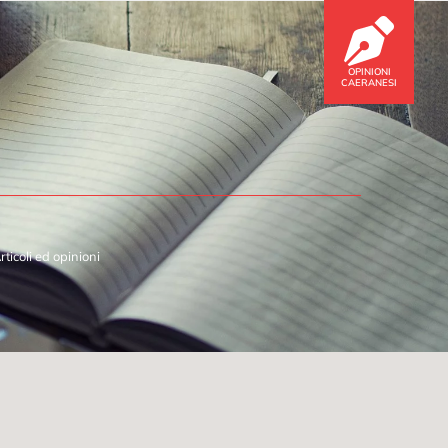
OPINIONI
CAERANESI
rticoli ed opinioni