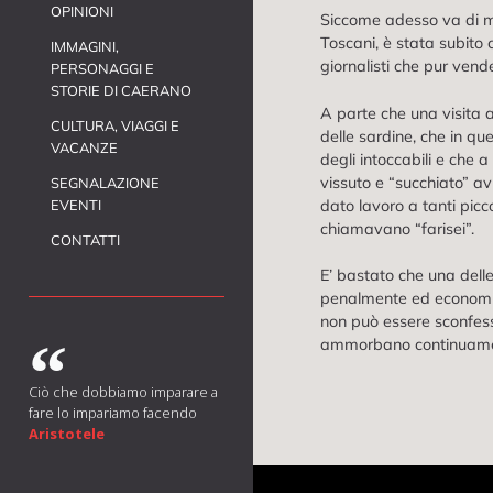
OPINIONI
Siccome adesso va di mod
Toscani, è stata subito 
IMMAGINI,
giornalisti che pur vend
PERSONAGGI E
STORIE DI CAERANO
A parte che una visita a
CULTURA, VIAGGI E
delle sardine, che in qu
VACANZE
degli intoccabili e che a 
vissuto e “succhiato” av
SEGNALAZIONE
EVENTI
dato lavoro a tanti picco
chiamavano “farisei”.
CONTATTI
E’ bastato che una dell
penalmente ed economicam
non può essere sconfessa
ammorbano continuament
Ciò che dobbiamo imparare a
fare lo impariamo facendo
Aristotele