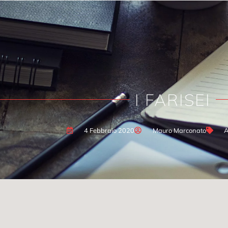
I FARISEI
4 Febbraio 2020
Mauro Marconato
A