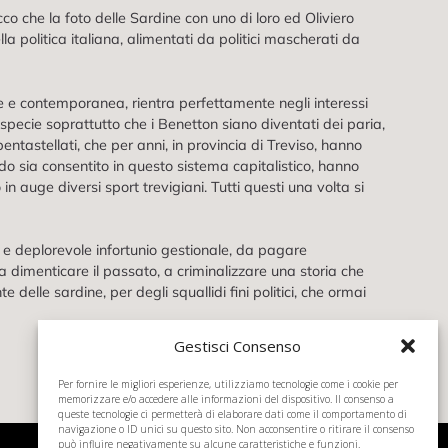
o che la foto delle Sardine con uno di loro ed Oliviero
 politica italiana, alimentati da politici mascherati da
re e contemporanea, rientra perfettamente negli interessi
 specie soprattutto che i Benetton siano diventati dei paria,
i pentastellati, che per anni, in provincia di Treviso, hanno
edo sia consentito in questo sistema capitalistico, hanno
 in auge diversi sport trevigiani. Tutti questi una volta si
 e deplorevole infortunio gestionale, da pagare
a dimenticare il passato, a criminalizzare una storia che
lle sardine, per degli squallidi fini politici, che ormai
Gestisci Consenso
Per fornire le migliori esperienze, utilizziamo tecnologie come i cookie per
memorizzare e/o accedere alle informazioni del dispositivo. Il consenso a
queste tecnologie ci permetterà di elaborare dati come il comportamento di
navigazione o ID unici su questo sito. Non acconsentire o ritirare il consenso
può influire negativamente su alcune caratteristiche e funzioni.