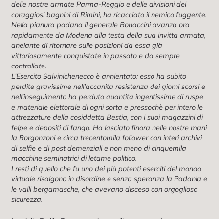
delle nostre armate Parma-Reggio e delle divisioni dei
coraggiosi bagnini di Rimini, ha ricacciato il nemico fuggente.
Nella pianura padana il generale Bonaccini avanza ora
rapidamente da Modena alla testa della sua invitta armata,
anelante di ritornare sulle posizioni da essa già
vittoriosamente conquistate in passato e da sempre
controllate.
L’Esercito Salvinichenecco è annientato: esso ha subito
perdite gravissime nell’accanita resistenza dei giorni scorsi e
nell’inseguimento ha perduto quantità ingentissime di ruspe
e materiale elettorale di ogni sorta e pressochè per intero le
attrezzature della cosiddetta Bestia, con i suoi magazzini di
felpe e depositi di fango. Ha lasciato finora nelle nostre mani
la Borgonzoni e circa trecentomila follower con interi archivi
di selfie e di post demenziali e non meno di cinquemila
macchine seminatrici di letame politico.
I resti di quello che fu uno dei più potenti eserciti del mondo
virtuale risalgono in disordine e senza speranza la Padania e
le valli bergamasche, che avevano disceso con orgogliosa
sicurezza.