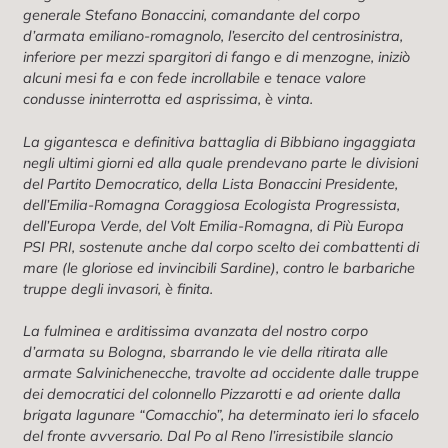
generale Stefano Bonaccini, comandante del corpo
d’armata emiliano-romagnolo, l’esercito del centrosinistra,
inferiore per mezzi spargitori di fango e di menzogne, iniziò
alcuni mesi fa e con fede incrollabile e tenace valore
condusse ininterrotta ed asprissima, è vinta.
La gigantesca e definitiva battaglia di Bibbiano ingaggiata
negli ultimi giorni ed alla quale prendevano parte le divisioni
del Partito Democratico, della Lista Bonaccini Presidente,
dell’Emilia-Romagna Coraggiosa Ecologista Progressista,
dell’Europa Verde, del Volt Emilia-Romagna, di Più Europa
PSI PRI, sostenute anche dal corpo scelto dei combattenti di
mare (le gloriose ed invincibili Sardine), contro le barbariche
truppe degli invasori, è finita.
La fulminea e arditissima avanzata del nostro corpo
d’armata su Bologna, sbarrando le vie della ritirata alle
armate Salvinichenecche, travolte ad occidente dalle truppe
dei democratici del colonnello Pizzarotti e ad oriente dalla
brigata lagunare “Comacchio”, ha determinato ieri lo sfacelo
del fronte avversario. Dal Po al Reno l’irresistibile slancio