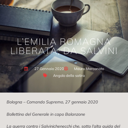
L’EMILIA ROMAGNA
LIBERATA, DA SALVINI
27 Gennaio 2020
Mauro Marconato
Angolo della satira
Bologna – Comando Supremo, 27 gennaio 2020
Bollettino del Generale in capo Balanzone
La guerra contro i Salvinichenecchi che, sotto l’alta guida del