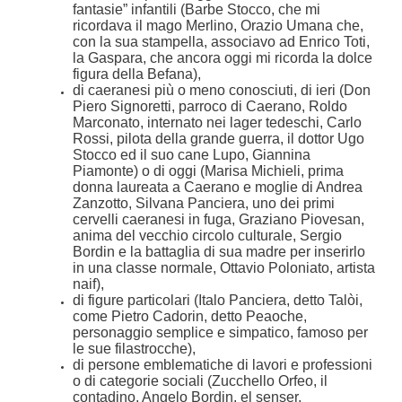
fantasie” infantili (Barbe Stocco, che mi
ricordava il mago Merlino, Orazio Umana che,
con la sua stampella, associavo ad Enrico Toti,
la Gaspara, che ancora oggi mi ricorda la dolce
figura della Befana),
di caeranesi più o meno conosciuti, di ieri (Don
Piero Signoretti, parroco di Caerano, Roldo
Marconato, internato nei lager tedeschi, Carlo
Rossi, pilota della grande guerra, il dottor Ugo
Stocco ed il suo cane Lupo, Giannina
Piamonte) o di oggi (Marisa Michieli, prima
donna laureata a Caerano e moglie di Andrea
Zanzotto, Silvana Panciera, uno dei primi
cervelli caeranesi in fuga, Graziano Piovesan,
anima del vecchio circolo culturale, Sergio
Bordin e la battaglia di sua madre per inserirlo
in una classe normale, Ottavio Poloniato, artista
naif),
di figure particolari (Italo Panciera, detto Talòi,
come Pietro Cadorin, detto Peaoche,
personaggio semplice e simpatico, famoso per
le sue filastrocche),
di persone emblematiche di lavori e professioni
o di categorie sociali (Zucchello Orfeo, il
contadino, Angelo Bordin, el senser,