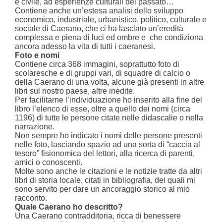
e civile, ad esperienze culturali del passato…
Contiene anche un’estesa analisi dello sviluppo
economico, industriale, urbanistico, politico, culturale e
sociale di Caerano, che ci ha lasciato un’eredità
complessa e piena di luci ed ombre e
che condiziona
ancora adesso la vita di tutti i caeranesi.
Foto e nomi
Contiene circa 368 immagini, soprattutto foto di
scolaresche e di gruppi vari, di squadre di calcio o
della Caerano di una volta, alcune già presenti in altre
libri sul nostro paese, altre inedite.
Per facilitarne l’individuazione ho inserito alla fine del
libro l’elenco di esse, oltre a quello dei nomi (circa
1196) di tutte le persone citate nelle didascalie o nella
narrazione.
Non sempre ho indicato i nomi delle persone presenti
nelle foto, lasciando spazio ad una sorta di “caccia al
tesoro” fisionomica del lettori, alla ricerca di parenti,
amici o conoscenti.
Molte sono anche le citazioni e le notizie tratte da altri
libri di storia locale, citati in bibliografia, dei quali mi
sono servito per dare un ancoraggio storico al mio
racconto.
Quale Caerano ho descritto?
Una Caerano contradditoria, ricca di benessere