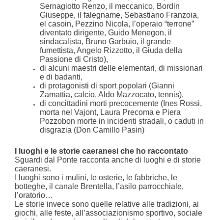
Sernagiotto Renzo, il meccanico, Bordin
Giuseppe, il falegname, Sebastiano Franzoia,
el casoin, Pezzino Nicola, l’operaio “terrone”
diventato dirigente, Guido Menegon, il
sindacalista, Bruno Garbuio, il grande
fumettista, Angelo Rizzotto, il Giuda della
Passione di Cristo),
di alcuni maestri delle elementari, di missionari
e di badanti,
di protagonisti di sport popolari (Gianni
Zamattia, calcio, Aldo Mazzocato, tennis),
di concittadini morti precocemente (Ines Rossi,
morta nel Vajont, Laura Precoma e Piera
Pozzobon morte in incidenti stradali, o caduti in
disgrazia (Don Camillo Pasin)
I luoghi e le storie caeranesi che ho raccontato
Sguardi dal Ponte racconta anche di luoghi e di storie
caeranesi.
I luoghi sono i mulini, le osterie, le fabbriche, le
botteghe, il canale Brentella, l’asilo parrocchiale,
l’oratorio…
Le storie invece sono quelle relative alle tradizioni, ai
giochi, alle feste, all’associazionismo sportivo, sociale