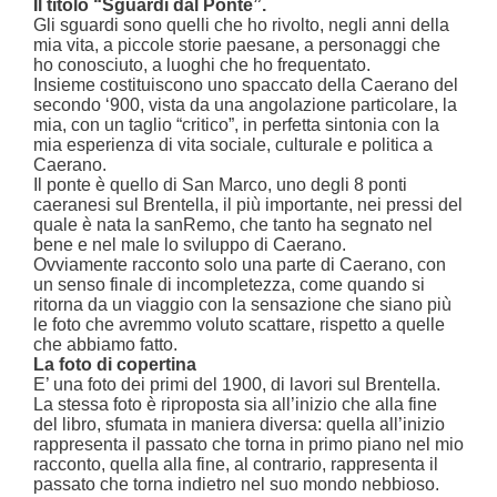
Il titolo “Sguardi dal Ponte”.
Gli sguardi sono quelli che ho rivolto, negli anni della
mia vita, a piccole storie paesane, a personaggi che
ho conosciuto, a luoghi che ho frequentato.
Insieme costituiscono uno spaccato della Caerano del
secondo ‘900, vista da una angolazione particolare, la
mia, con un taglio “critico”, in perfetta sintonia con la
mia esperienza di vita sociale, culturale e politica a
Caerano.
Il ponte è quello di San Marco, uno degli 8 ponti
caeranesi sul Brentella, il più importante, nei pressi del
quale è nata la sanRemo, che tanto ha segnato nel
bene e nel male lo sviluppo di Caerano.
Ovviamente racconto solo una parte di Caerano, con
un senso finale di incompletezza, come quando si
ritorna da un viaggio con la sensazione che siano più
le foto che avremmo voluto scattare, rispetto a quelle
che abbiamo fatto.
La foto di copertina
E’ una foto dei primi del 1900, di lavori sul Brentella.
La stessa foto è riproposta sia all’inizio che alla fine
del libro, sfumata in maniera diversa: quella all’inizio
rappresenta il passato che torna in primo piano nel mio
racconto, quella alla fine, al contrario, rappresenta il
passato che torna indietro nel suo mondo nebbioso.