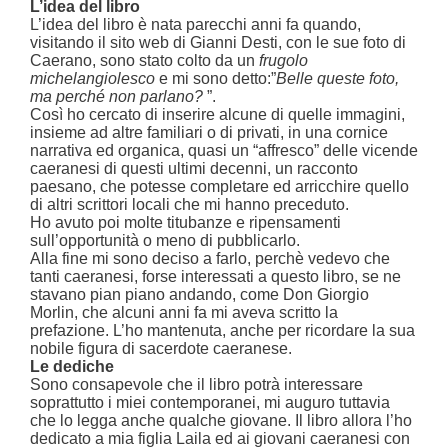
L’idea del libro
L’idea del libro è nata parecchi anni fa quando,
visitando il sito web di Gianni Desti, con le sue foto di
Caerano, sono stato colto da un
frugolo
michelangiolesco
e mi sono detto:”
Belle queste foto,
ma perché non parlano?
”.
Così ho cercato di inserire alcune di quelle immagini,
insieme ad altre familiari o di privati, in una cornice
narrativa ed organica, quasi un “affresco” delle vicende
caeranesi di questi ultimi decenni, un racconto
paesano, che potesse completare ed arricchire quello
di altri scrittori locali che mi hanno preceduto.
Ho avuto poi molte titubanze e ripensamenti
sull’opportunità o meno di pubblicarlo.
Alla fine mi sono deciso a farlo, perchè vedevo che
tanti caeranesi, forse interessati a questo libro, se ne
stavano pian piano andando, come Don Giorgio
Morlin, che alcuni anni fa mi aveva scritto la
prefazione. L’ho mantenuta, anche per ricordare la sua
nobile figura di sacerdote caeranese.
Le dediche
Sono consapevole che il libro potrà interessare
soprattutto i miei contemporanei, mi auguro tuttavia
che lo legga anche qualche giovane. Il libro allora l’ho
dedicato a mia figlia Laila ed ai giovani caeranesi con