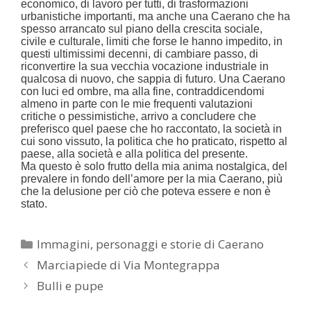
economico, di lavoro per tutti, di trasformazioni
urbanistiche importanti, ma anche una Caerano che ha
spesso arrancato sul piano della crescita sociale,
civile e culturale, limiti che forse le hanno impedito, in
questi ultimissimi decenni, di cambiare passo, di
riconvertire la sua vecchia vocazione industriale in
qualcosa di nuovo, che sappia di futuro. Una Caerano
con luci ed ombre, ma alla fine, contraddicendomi
almeno in parte con le mie frequenti valutazioni
critiche o pessimistiche, arrivo a concludere che
preferisco quel paese che ho raccontato, la società in
cui sono vissuto, la politica che ho praticato, rispetto al
paese, alla società e alla politica del presente.
Ma questo è solo frutto della mia anima nostalgica, del
prevalere in fondo dell’amore per la mia Caerano, più
che la delusione per ciò che poteva essere e non è
stato.
Categorie
Immagini, personaggi e storie di Caerano
Marciapiede di Via Montegrappa
Bulli e pupe