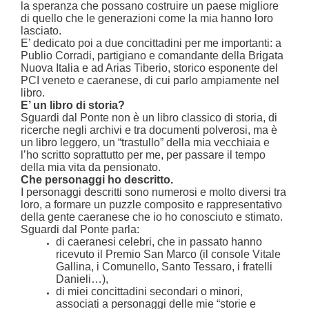
la speranza che possano costruire un paese migliore
di quello che le generazioni come la mia hanno loro
lasciato.
E’ dedicato poi a due concittadini per me importanti: a
Publio Corradi, partigiano e comandante della Brigata
Nuova Italia e ad Arias Tiberio, storico esponente del
PCI veneto e caeranese, di cui parlo ampiamente nel
libro.
E’ un libro di storia?
Sguardi dal Ponte non è un libro classico di storia, di
ricerche negli archivi e tra documenti polverosi, ma è
un libro leggero, un “trastullo” della mia vecchiaia e
l’ho scritto soprattutto per me, per passare il tempo
della mia vita da pensionato.
Che personaggi ho descritto.
I personaggi descritti sono numerosi e molto diversi tra
loro, a formare un puzzle composito e rappresentativo
della gente caeranese che io ho conosciuto e stimato.
Sguardi dal Ponte parla:
di caeranesi celebri, che in passato hanno
ricevuto il Premio San Marco (il console Vitale
Gallina, i Comunello, Santo Tessaro, i fratelli
Danieli…),
di miei concittadini secondari o minori,
associati a personaggi delle mie “storie e